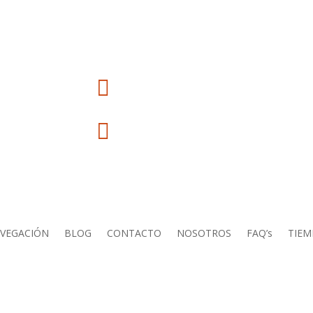
Mi cuenta

Carrito

AVEGACIÓN
BLOG
CONTACTO
NOSOTROS
FAQ’s
TIE