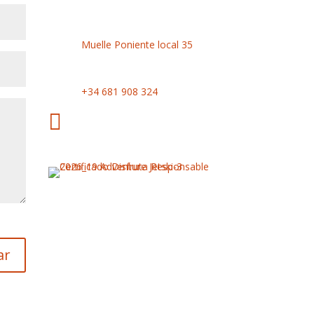
Puerto Marina de las

Salinas
Muelle Poniente local 35
Llámanos

+34 681 908 324
Distintivo de Calidad

Disfruta Responsable
2026
ar