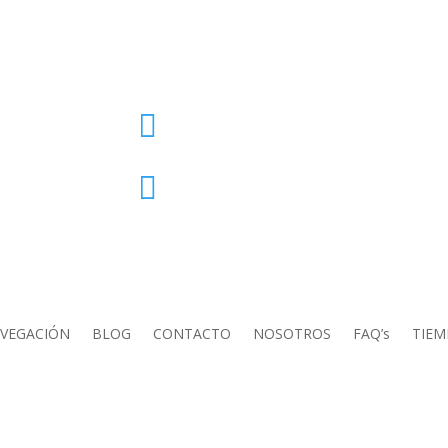
Mi cuenta

Carrito

AVEGACIÓN
BLOG
CONTACTO
NOSOTROS
FAQ’s
TIE