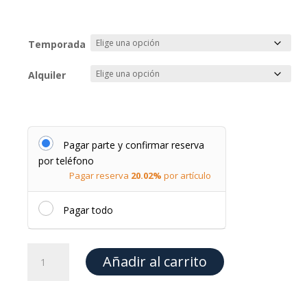
Temporada
Alquiler
Pagar parte y confirmar reserva
por teléfono
Pagar reserva
20.02%
por artículo
Pagar todo
Alquiler
Añadir al carrito
de
barco
cantidad