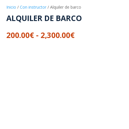
Inicio
/
Con instructor
/ Alquiler de barco
ALQUILER DE BARCO
Rango
200.00
€
-
2,300.00
€
de
precios:
desde
200.00€
hasta
2,300.00€