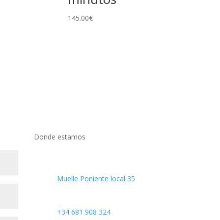
145.00
€
Donde estamos
Puerto Marina de las

Salinas
Muelle Poniente local 35
Llámanos

+34 681 908 324