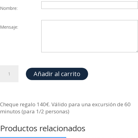
Nombre:
Mensaje:
Cheque
Añadir al carrito
regalo
60
minutos
cantidad
Cheque regalo 140€. Válido para una excursión de 60
minutos (para 1/2 personas)
Productos relacionados