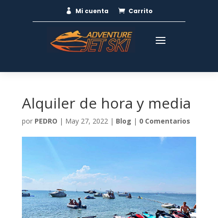
Mi cuenta
Carrito


Alquiler de hora y media
por
PEDRO
|
May 27, 2022
|
Blog
|
0 Comentarios